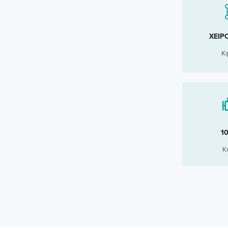
ΧΕΙΡ
Κι
1
Κ