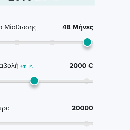
ια Μίσθωσης
48
Μήνες
αβολή
2000
€
+ΦΠΑ
τρα
20000