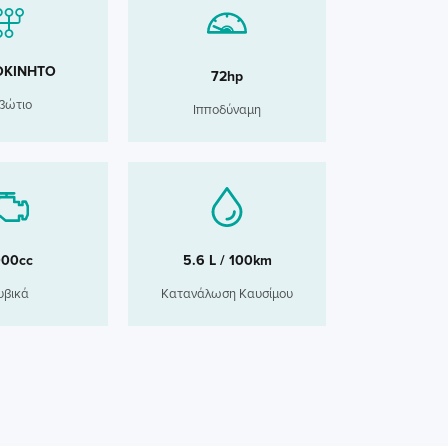
ΟΚΙΝΗΤΟ
72hp
βώτιο
Ιπποδύναμη
000cc
5.6 L / 100km
υβικά
Κατανάλωση Καυσίμου